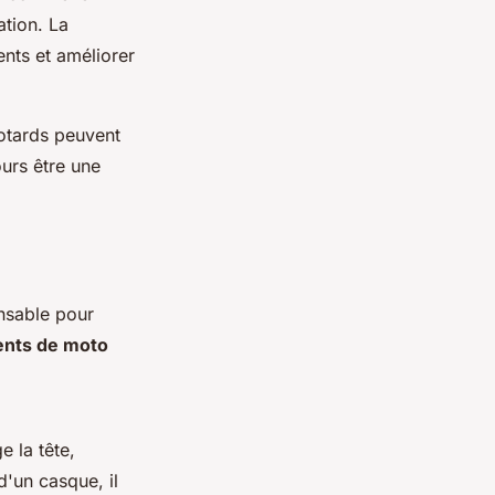
ation. La
ents et améliorer
otards peuvent
ours être une
nsable pour
nts de moto
e la tête,
d'un casque, il