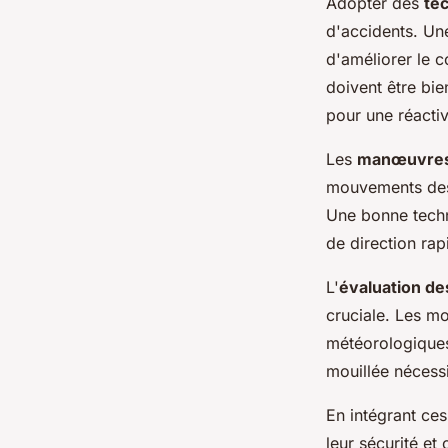
Adopter des
te
d'accidents. U
d'améliorer le c
doivent être bie
pour une réactiv
Les
manœuvres
mouvements des 
Une bonne techn
de direction rap
L'
évaluation de
cruciale. Les m
météorologiques 
mouillée nécessi
En intégrant ce
leur sécurité e