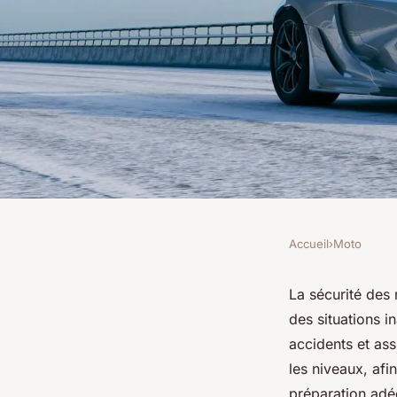
Accueil
›
Moto
MOTO
Conseils de sécurit
La sécurité des
des situations i
pour tous les motar
accidents et ass
les niveaux, afi
préparation adé