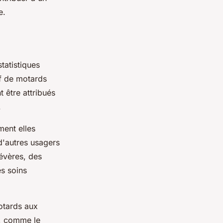
e.
tatistiques
if de motards
 être attribués
.
ent elles
d'autres usagers
sévères, des
es soins
otards aux
s, comme le