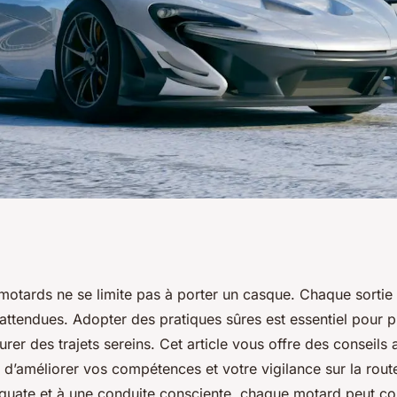
é indispensables
 motards ne se limite pas à porter un casque. Chaque sortie
nattendues. Adopter des pratiques sûres est essentiel pour p
ds
urer des trajets sereins. Cet article vous offre des conseils
n d’améliorer vos compétences et votre vigilance sur la rout
quate et à une conduite consciente, chaque motard peut co