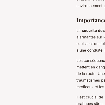
Sarah
•
9 octobre 2024
•
9 min de lecture
environnement p
Importance
La
sécurité de
alarmantes sur 
subissent des b
à une conduite i
Les conséquence
mettent en dang
de la route. Une
traumatismes ps
médicaux et les 
Il est crucial de 
pratiques sûres