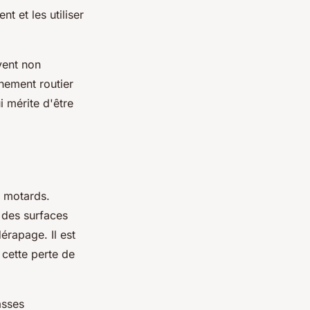
t et les utiliser
vent non
nement routier
 mérite d'être
s motards.
 des surfaces
érapage. Il est
 cette perte de
asses