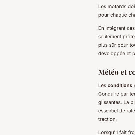
Les motards doiv
pour chaque cha
En intégrant ce
seulement protég
plus sûr pour t
développée et p
Météo et c
Les
conditions
Conduire par te
glissantes. La p
essentiel de ral
traction.
Lorsqu'il fait f