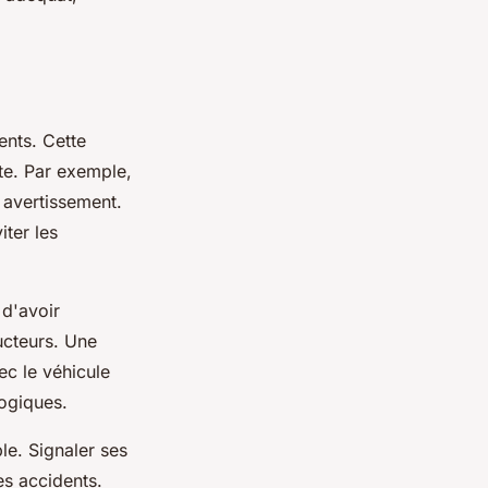
ents. Cette
te. Par exemple,
s avertissement.
ter les
 d'avoir
ucteurs. Une
c le véhicule
ogiques.
le. Signaler ses
es accidents.