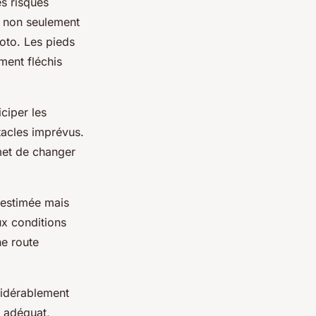
es risques
t non seulement
moto. Les pieds
ment fléchis
iciper les
tacles imprévus.
met de changer
estimée mais
ux conditions
ne route
sidérablement
t adéquat,