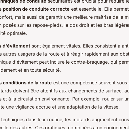
chniques de conduite
sécuritaires est crucial pour réduire l
ne
position de conduite correcte
est essentielle. Elle perme
onfort, mais aussi de garantir une meilleure maîtrise de la 
n posés sur les repose-pieds, le dos droit et les bras légère
ité optimale.
 d'évitement
sont également vitales. Elles consistent à ant
autres usagers de la route et à réagir rapidement aux obs
ique d'évitement peut inclure le contre-braquage, qui per
idement et en toute sécurité.
s conditions de la route
est une compétence souvent sous-
otards doivent être attentifs aux changements de surface, a
et à la circulation environnante. Par exemple, rouler sur u
te une vigilance accrue et une adaptation de la vitesse.
s techniques dans leur routine, les motards augmentent con
t celle des autres. Ces pratiques, combinées à un équipemen