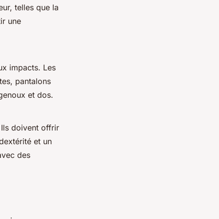
ur, telles que la
ir une
aux impacts. Les
stes, pantalons
genoux et dos.
ls doivent offrir
dextérité et un
avec des