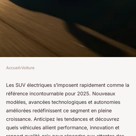
Accueil
›
Voiture
VOITURE
Top suvs électriques à
Les SUV électriques s’imposent rapidement comme la
référence incontournable pour 2025. Nouveaux
surveiller pour l'année 2025
modèles, avancées technologiques et autonomies
améliorées redéfinissent ce segment en pleine
Sarah
•
17 février 2026
•
8 min de lecture
croissance. Anticipez les tendances et découvrez
quels véhicules allient performance, innovation et