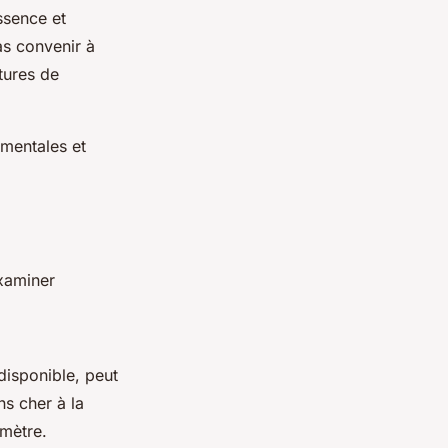
ssence et
as convenir à
tures de
mentales et
examiner
disponible, peut
ns cher à la
omètre.