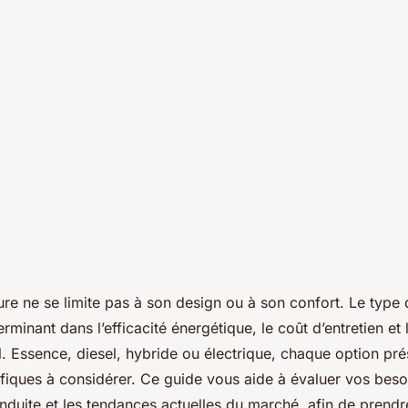
 auto selon le
ure ne se limite pas à son design ou à son confort. Le type
erminant dans l’efficacité énergétique, le coût d’entretien et 
. Essence, diesel, hybride ou électrique, chaque option pr
fiques à considérer. Ce guide vous aide à évaluer vos beso
nduite et les tendances actuelles du marché, afin de prendr