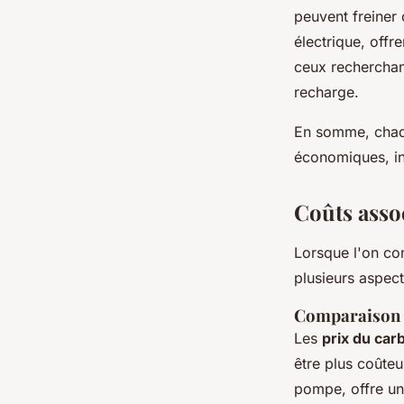
peuvent freiner
électrique, offr
ceux recherchan
recharge.
En somme, cha
économiques, inf
Coûts assoc
Lorsque l'on co
plusieurs aspect
Comparaison d
Les
prix du car
être plus coûteu
pompe, offre une