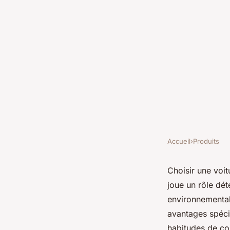
Accueil
›
Produits
PRODUITS
Comment choisir son
Choisir une voit
joue un rôle dét
type de carburant ?
environnemental
avantages spéci
habitudes de co