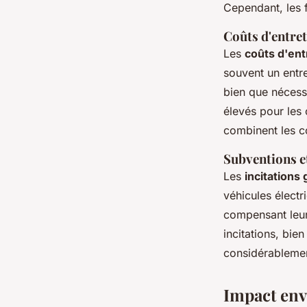
Cependant, les f
Coûts d'entre
Les
coûts d'ent
souvent un entre
bien que nécessi
élevés pour les
combinent les co
Subventions e
Les
incitation
véhicules électr
compensant leur 
incitations, bie
considérablemen
Impact env