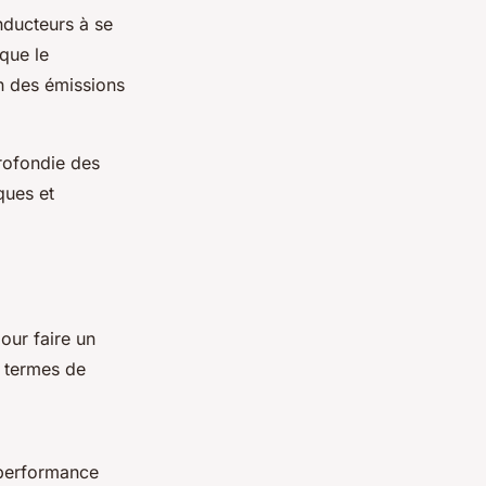
ducteurs à se
 que le
on des émissions
profondie des
ques et
our faire un
n termes de
 performance