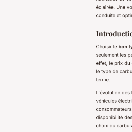
Sarah
•
9 octobre 2024
•
9 min de lecture
éclairée. Une v
conduite et opti
Introducti
Choisir le
bon t
seulement les p
effet, le prix d
le type de carbu
terme.
L'évolution des
véhicules électr
consommateurs 
disponibilité de
choix du carbura