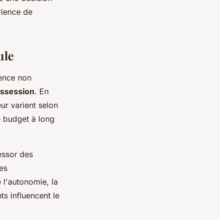
rience de
ule
uence non
ossession
. En
ur varient selon
e budget à long
essor des
Les
l'autonomie, la
ts influencent le