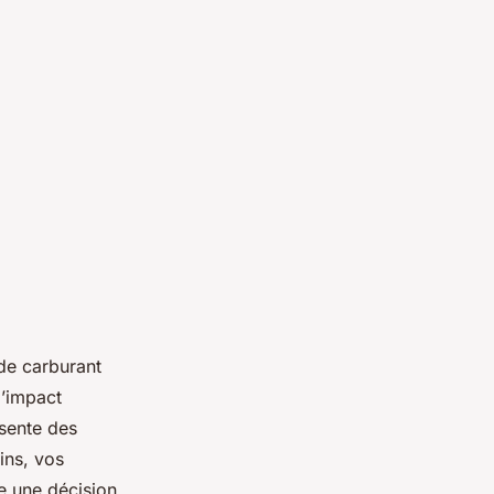
 de carburant
l’impact
ésente des
ins, vos
e une décision