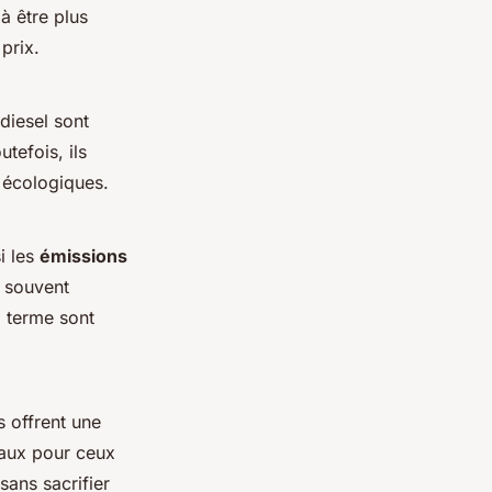
à être plus
prix.
 diesel sont
tefois, ils
s écologiques.
i les
émissions
t souvent
g terme sont
s offrent une
éaux pour ceux
sans sacrifier