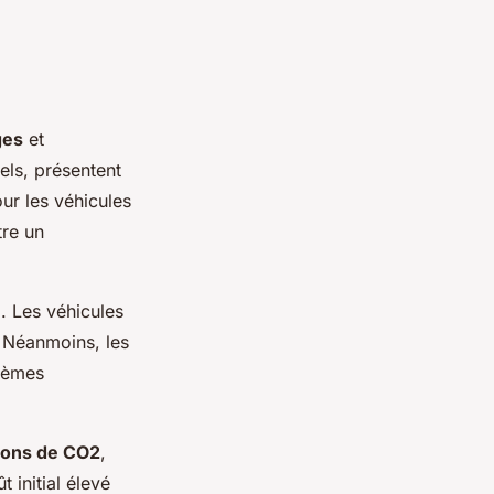
ges
et
els, présentent
ur les véhicules
tre un
e
. Les véhicules
. Néanmoins, les
blèmes
ions de CO2
,
 initial élevé