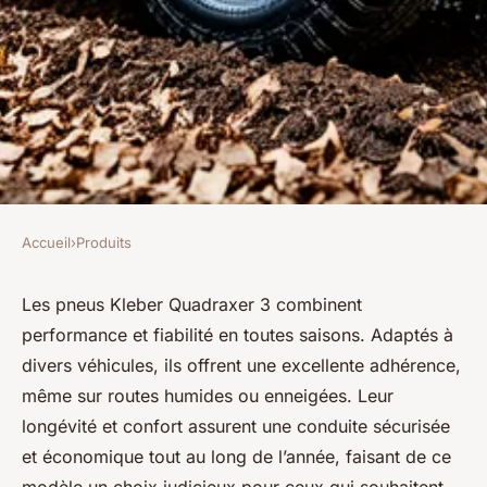
Accueil
›
Produits
PRODUITS
Les pneus kleber quadraxer 3 :
Les pneus Kleber Quadraxer 3 combinent
performance et fiabilité en toutes saisons. Adaptés à
l'alliance parfaite pour toutes
divers véhicules, ils offrent une excellente adhérence,
saisons
même sur routes humides ou enneigées. Leur
longévité et confort assurent une conduite sécurisée
Sarah
•
19 mai 2025
•
6 min de lecture
et économique tout au long de l’année, faisant de ce