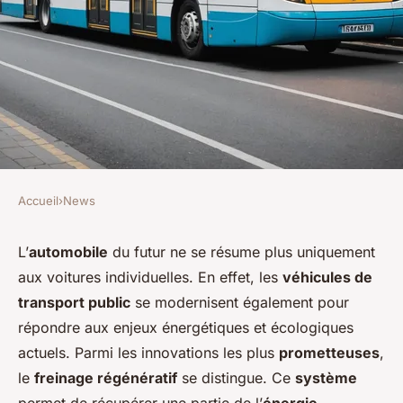
Accueil
›
News
NEWS
Quels sont les avantages des
L’
automobile
du futur ne se résume plus uniquement
aux voitures individuelles. En effet, les
véhicules de
systèmes de récupération de
transport public
se modernisent également pour
l'énergie cinétique pour les
répondre aux enjeux énergétiques et écologiques
véhicules de transport public?
actuels. Parmi les innovations les plus
prometteuses
,
le
freinage régénératif
se distingue. Ce
système
Sarah
•
9 septembre 2024
•
5 min de lecture