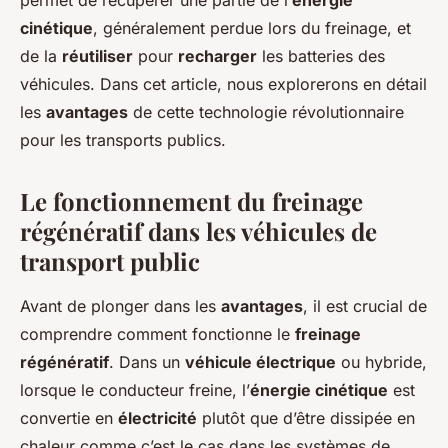
permet de récupérer une partie de l’
énergie
cinétique
, généralement perdue lors du freinage, et
de la
réutiliser
pour
recharger
les batteries des
véhicules. Dans cet article, nous explorerons en détail
les
avantages
de cette technologie révolutionnaire
pour les transports publics.
Le fonctionnement du freinage
régénératif dans les véhicules de
transport public
Avant de plonger dans les
avantages
, il est crucial de
comprendre comment fonctionne le
freinage
régénératif
. Dans un
véhicule électrique
ou hybride,
lorsque le conducteur freine, l’
énergie cinétique
est
convertie en
électricité
plutôt que d’être dissipée en
chaleur comme c’est le cas dans les systèmes de